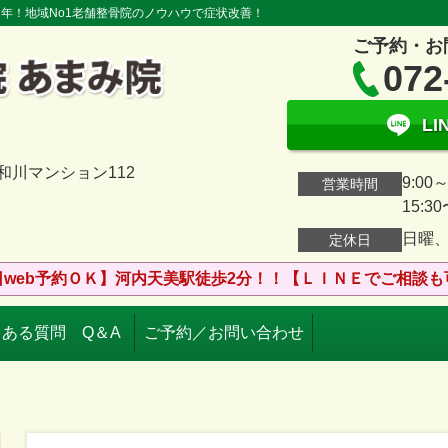
０年！地域No1老舗整骨院のノウハウで症状改善！
ご予約・お
072
L
大和川マンション112
9:00～
営業時間
15:30
日曜
定休日
日web予約ＯＫ】河内天美駅徒歩2分！！【ＬＩＮＥでご相談も
ある質問 Q＆A
ご予約／お問い合わせ