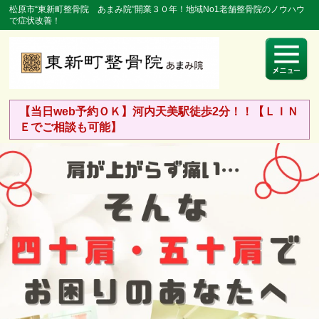
松原市“東新町整骨院 あまみ院”開業３０年！地域No1老舗整骨院のノウハウ
で症状改善！
【当日web予約ＯＫ】河内天美駅徒歩2分！！【ＬＩＮ
Ｅでご相談も可能】