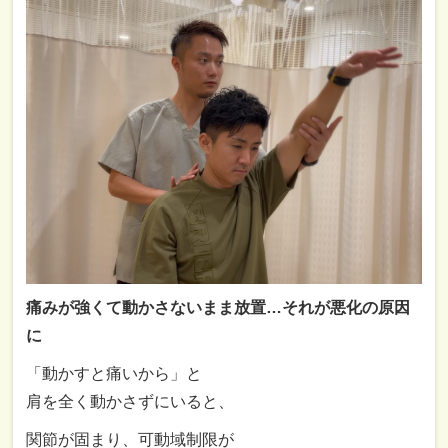
痛み
が
強
く
て
動
かさ
ない
まま
放置…
それ
が
悪化
の
原因
に
「
動かす
と
痛い
から」
と
肩
を
全く
動
かさ
ず
に
いる
と、
関節
が
固まり、
可動
域
制限
が