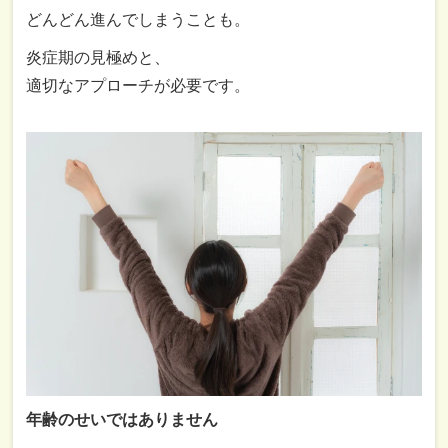
どんどん
進
んで
しまう
こと
も。
炎症
期
の
見極め
と、
適切
な
アプローチ
が
必要
です。
年齢
の
せい
では
ありま
せん