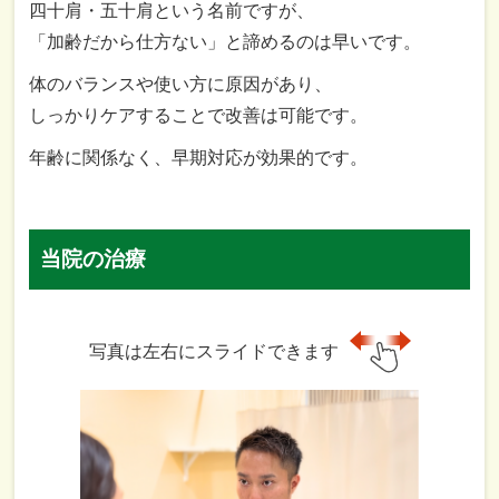
四十
肩・
五十肩
という
名前
ですが、
「
加
齢
だから
仕方
ない」
と
諦める
の
は
早い
です。
体
の
バランス
や
使い方
に
原因
が
あり、
しっかり
ケア
する
こと
で
改善
は
可能
です。
年齢
に
関係
なく、
早期
対応
が
効果
的
です。
当院の治療
写真は左右にスライドできます