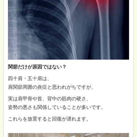
関節
だけ
が
原因
では
ない？
四十
肩・
五十肩
は、
肩
関節
周囲
の
炎症
と
思
われ
がち
ですが、
実は
肩
甲骨
や
首、
背中
の
筋肉
の
硬
さ、
姿勢
の
悪さ
も
関係
し
て
いる
こと
が
多い
です。
これら
を
放置
すると
回復
が
遅れ
ます。