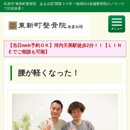
松原市“東新町整骨院 あまみ院”開業３０年！地域No1老舗整骨院のノウハウ
で症状改善！
【当日web予約ＯＫ】河内天美駅徒歩2分！！【ＬＩＮ
Ｅでご相談も可能】
腰が軽くなった！