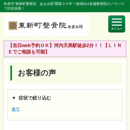
松原市“東新町整骨院 あまみ院”開業３０年！地域No1老舗整骨院のノウハウ
で症状改善！
【当日web予約ＯＫ】河内天美駅徒歩2分！！【ＬＩＮ
Ｅでご相談も可能】
お客様の声
症状で絞り込む
全て