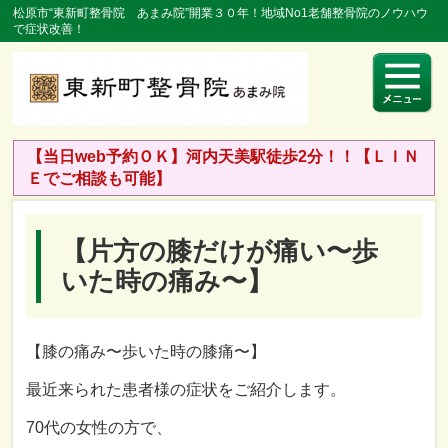
松原市“東新町整骨院 あまみ院”開業３０年！地域No1老舗整骨院のノウハウ
で症状改善！
【当日web予約ＯＫ】河内天美駅徒歩2分！！【ＬＩＮ
Ｅでご相談も可能】
【片方の膝だけが痛い〜歩
いた時の痛み〜】
【膝の痛み〜歩いた時の膝痛〜】
最近来られた患者様の症状をご紹介します。
70
代の女性の方で、