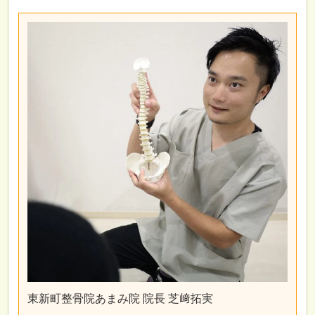
東新町整骨院あまみ院 院長 芝﨑拓実