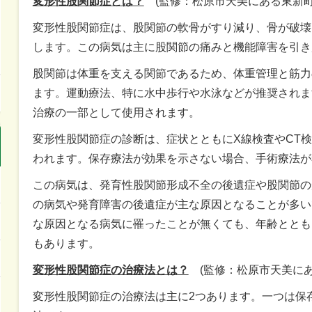
変形性股関節症とは？
(監修：
松原市天美にある東新町
変形性股関節症は、股関節の軟骨がすり減り、骨が破壊
します。この病気は主に股関節の痛みと機能障害を引き
股関節は体重を支える関節であるため、体重管理と筋力
ます。運動療法、特に水中歩行や水泳などが推奨されま
治療の一部として使用されます。
変形性股関節症の診断は、症状とともにX線検査やCT
われます。保存療法が効果を示さない場合、手術療法が
この病気は、発育性股関節形成不全の後遺症や股関節の
の病気や発育障害の後遺症が主な原因となることが多い
な原因となる病気に罹ったことが無くても、年齢ととも
もあります。
変形性股関節症の治療法とは？
(監修：
松原市天美にあ
変形性股関節症の治療法は主に2つあります。一つは保