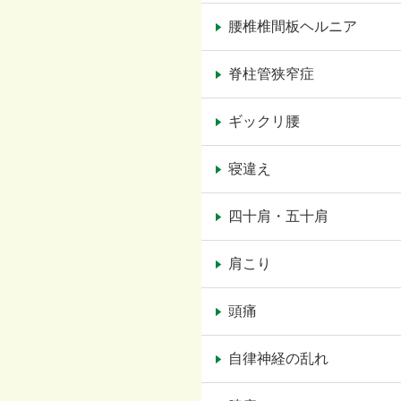
腰椎椎間板ヘルニア
脊柱管狭窄症
ギックリ腰
寝違え
四十肩・五十肩
肩こり
頭痛
自律神経の乱れ