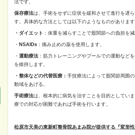
法です。
保存療法
は、手術をせずに症状を緩和させて進行を遅ら
す。具体的な方法としては以下のようなものがあります
・ダイエット
：体重を減らすことで股関節への負担を減
・
NSAIDs
：痛み止めの薬を使用します。
・
運動療法
：筋力トレーニングやプールでの運動などを
を維持します。
・整体などの代替医療：
手技療法によって股関節周囲の
動域をあげる。
手術療法
は、根本的に病気を治すことを目的としていま
療での対応が困難であれば手術を行います。
松原市天美の東新町整骨院あまみ院が提供する『変形性