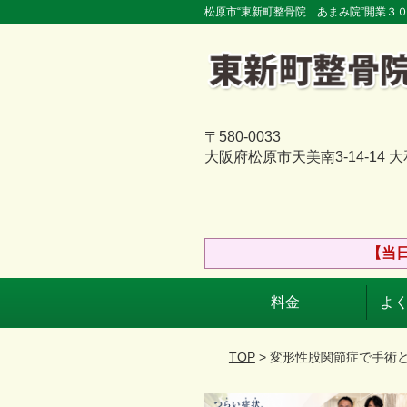
松原市“東新町整骨院 あまみ院”開業３
〒580-0033
大阪府松原市天美南3-14-14 
【当
料金
よく
TOP
> 変形性股関節症で手術