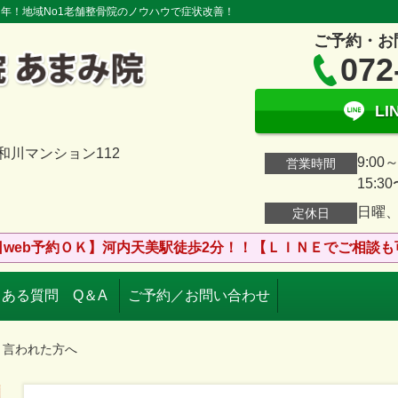
０年！地域No1老舗整骨院のノウハウで症状改善！
ご予約・お
072
L
大和川マンション112
9:00～
営業時間
15:30
日曜
定休日
日web予約ＯＫ】河内天美駅徒歩2分！！【ＬＩＮＥでご相談も
ある質問 Q＆A
ご予約／お問い合わせ
と言われた方へ