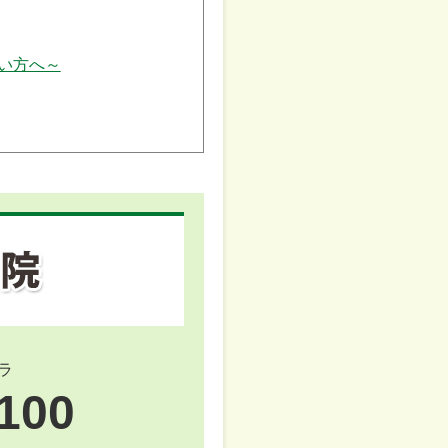
い方へ～
ラ
100