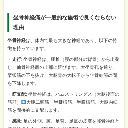
坐骨神経痛が一般的な施術で良くならない
理由
坐骨神経
は、体内で最も大きな神経であり、以下の特
徴を持っています。
・走行
: 坐骨神経は、腰椎（腰の部分の背骨）から出発
し、仙骨神経叢の上部に延びます。大坐骨孔を通り、
梨状筋の下を抜け、大腿骨の大転子から坐骨結節の間
を下降します。
・筋支配
: 坐骨神経は、ハムストリングス（大腿後面の
筋群）
大腿二頭筋、半腱様筋、半膜様筋、大腿内転
筋を間接的に支配します。
・感覚
: 足の外側、踵、足背、足底の皮膚を脛骨神経と