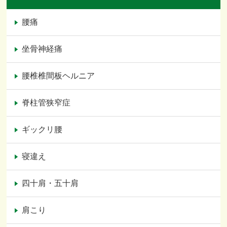
腰痛
坐骨神経痛
腰椎椎間板ヘルニア
脊柱管狭窄症
ギックリ腰
寝違え
四十肩・五十肩
肩こり