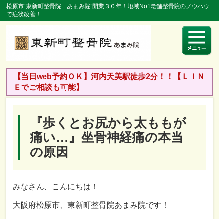
松原市“東新町整骨院 あまみ院”開業３０年！地域No1老舗整骨院のノウハウ
で症状改善！
【当日web予約ＯＫ】河内天美駅徒歩2分！！【ＬＩＮ
Ｅでご相談も可能】
『歩くとお尻から太ももが
痛い…』坐骨神経痛の本当
の原因
みなさん、こんにちは！
大阪府松原市、東新町整骨院あまみ院です！