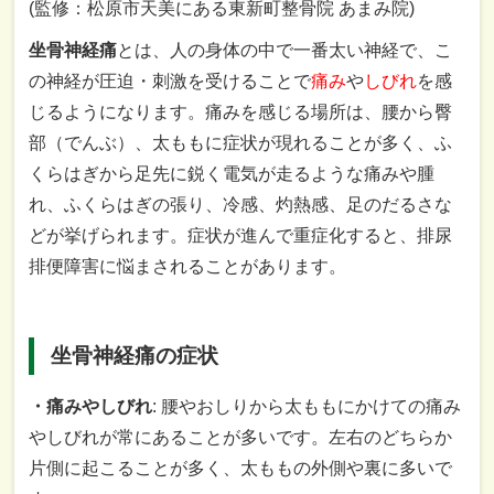
(監修：
松原市天美にある東新町整骨院 あまみ院
)
坐骨神経痛
とは、人の身体の中で一番太い神経で、こ
の神経が圧迫・刺激を受けることで
痛み
や
しびれ
を感
じるようになります。痛みを感じる場所は、腰から臀
部（でんぶ）、太ももに症状が現れることが多く、ふ
くらはぎから足先に鋭く電気が走るような痛みや腫
れ、ふくらはぎの張り、冷感、灼熱感、足のだるさな
どが挙げられます。症状が進んで重症化すると、排尿
排便障害に悩まされることがあります。
坐骨神経痛の症状
・痛みやしびれ
: 腰やおしりから太ももにかけての痛み
やしびれが常にあることが多いです。左右のどちらか
片側に起こることが多く、太ももの外側や裏に多いで