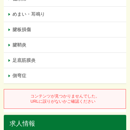
めまい・耳鳴り
腱板損傷
腱鞘炎
足底筋膜炎
側弯症
求人情報