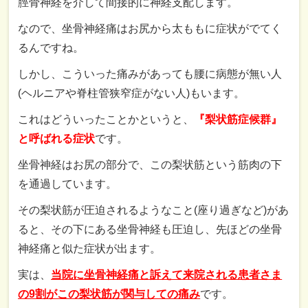
脛骨神経を介して間接的に神経支配します。
なので、坐骨神経痛はお尻から太ももに症状がでてく
るんですね。
しかし、こういった痛みがあっても腰に病態が無い人
(ヘルニアや脊柱管狭窄症がない人)もいます。
これはどういったことかというと、
『梨状筋症候群』
と呼ばれる症状
です。
坐骨神経はお尻の部分で、この梨状筋という筋肉の下
を通過しています。
その梨状筋が圧迫されるようなこと(座り過ぎなど)があ
ると、その下にある坐骨神経も圧迫し、先ほどの坐骨
神経痛と似た症状が出ます。
実は、
当院に坐骨神経痛と訴えて来院される患者さま
の9割がこの梨状筋が関与しての痛み
です。