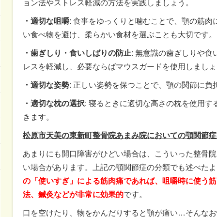
ョン法やストレス軽減の方法を実践しましょう。
・適切な咀嚼
: 食事をゆっくりと噛むことで、顎の筋
い食べ物を避け、柔らかい食材を選ぶことも大切です。
・歯ぎしり・食いしばりの防止
: 無意識の歯ぎしりや
レスを軽減し、必要ならばマウスガードを使用しましょ
・適切な姿勢
: 正しい姿勢を保つことで、顎の関節に負
・適切な枕の選択
: 寝るときに適切な高さの枕を使用
きます。
松原市天美の東新町整骨院あまみ院においての顎関節症
あまりにも開口障害がひどい場合は、こういった整骨院
い場合があります。上記の顎関節症の分類でも述べたよ
の「使いすぎ」による筋肉痛であれば、咀嚼時に使う筋
法、鍼灸などが非常に効果的
です。
口を空けたり、物をかんだりすると顎が痛い…そんなお