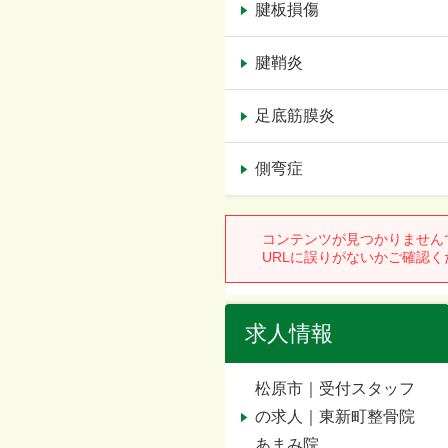
腱板損傷
腱鞘炎
足底筋膜炎
側弯症
求人情報
松原市｜受付スタッフ
の求人｜東新町整骨院
あまみ院