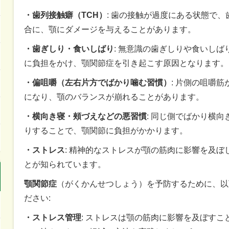
・歯列接触癖（TCH）
: 歯の接触が過度にある状態で
合に、顎にダメージを与えることがあります。
・歯ぎしり・食いしばり
: 無意識の歯ぎしりや食いし
に負担をかけ、顎関節症を引き起こす原因となります。
・偏咀嚼（左右片方でばかり噛む習慣）
: 片側の咀嚼
になり、顎のバランスが崩れることがあります。
・横向き寝・頰づえなどの悪習慣
: 同じ側でばかり横
りすることで、顎関節に負担がかかります。
・ストレス
: 精神的なストレスが顎の筋肉に影響を及ぼ
とが知られています。
顎関節症
（がくかんせつしょう）を予防するために、以
ださい:
・ストレス管理
: ストレスは顎の筋肉に影響を及ぼす