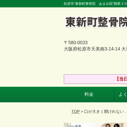
松原市“東新町整骨院 あまみ院”開業３
〒580-0033
大阪府松原市天美南3-14-14 
【当
料金
よく
TOP
> 口が大きく開けれない