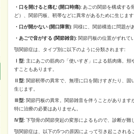
・口を開けると痛む (開口時痛)
: あごの関節を構成す
ど）、関節円板、靭帯などに異常があるために生じます
・口が開かない (開口障害)
: 同様に、関節構造に問題が
・あごで音がする (関節雑音)
: 関節円板の位置がずれ
顎関節症は、タイプ別に以下のように分類されます:
Ⅰ型
: 主にあごの筋肉の「使いすぎ」による筋肉痛。頬
すこともあります。
Ⅱ型
: 関節靭帯の異常で、無理に口を開けすぎたり、固
生じます。
Ⅲ型
: 関節円板の異常。関節雑音を伴うことがあります
特に治療の必要はありません。
Ⅳ型
: 下顎骨の関節突起の変形によるもので、診断が難
顎関節症は、以下の5つの原因によって引き起こされるこ