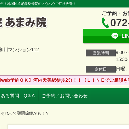
０年！地域No1老舗整骨院のノウハウで症状改善！
ご予約・お
072
L
大和川マンション112
9:00～
営業時間
15:30
日曜
定休日
日web予約ＯＫ】河内天美駅徒歩2分！！【ＬＩＮＥでご相談も
ある質問 Q＆A
ご予約／お問い合わせ
…それって顎関節症かも！？