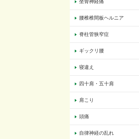
坐骨神経痛
腰椎椎間板ヘルニア
脊柱管狭窄症
ギックリ腰
寝違え
四十肩・五十肩
肩こり
頭痛
自律神経の乱れ